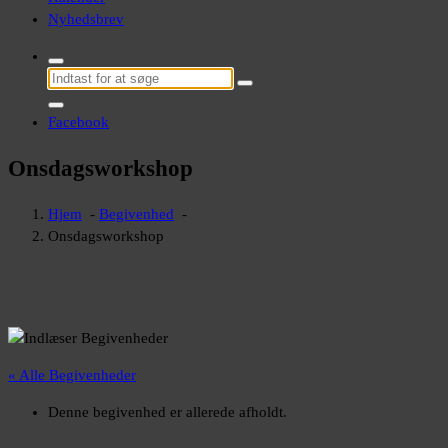
Nyhedsbrev
Søg
efter:
Facebook
Onsdagsworkshop
Hjem
-
Begivenhed
-
Onsdagsworkshop
« Alle Begivenheder
Denne begivenhed er allerede afholdt.