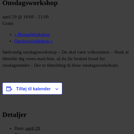
Onsdagsworkshop
april 29 @ 18:00
-
21:00
Gratis
«
BonsaiWorkshop
Onsdagsworkshop
»
Sædvanlig onsdagsworkshop – Du skal være velkommen – Husk at
tilmelde dig vores mail-liste, så du får besked forud for
onsdagsmødet – Der er tilmelding til disse onsdagsworkshops.
Tilføj til kalender
Detaljer
Dato:
april 29