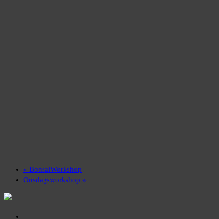
«
BonsaiWorkshop
Onsdagsworkshop
»