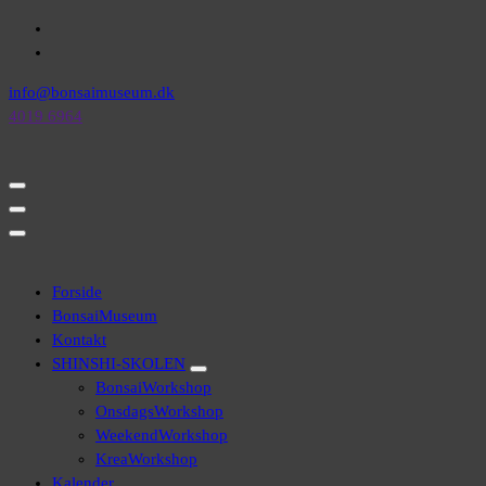
Videre
til
indhold
info@bonsaimuseum.dk
4019 6964
Forside
BonsaiMuseum
Kontakt
SHINSHI-SKOLEN
BonsaiWorkshop
OnsdagsWorkshop
WeekendWorkshop
KreaWorkshop
Kalender