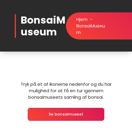
Videre
til
indhold
BonsaiM
Hjem
-
BonsaiMuseu
useum
m
Tryk på et af ikonerne nedenfor og du har
mulighed for at få en tur igennem
bonsaimuseets samling af bonsai.
Se bonsaimuseet