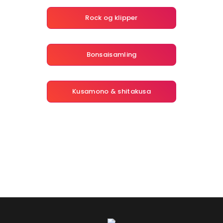
Rock og klipper
Bonsaisamling
Kusamono & shitakusa